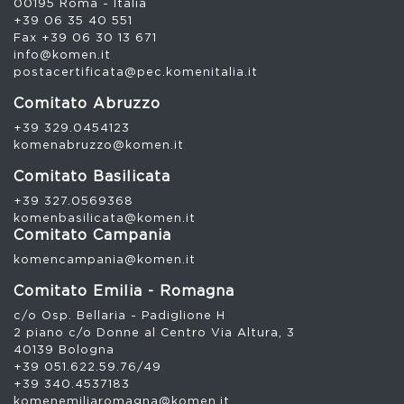
00195 Roma - Italia
+39 06 35 40 551
Fax +39 06 30 13 671
info@komen.it
postacertificata@pec.komenitalia.it
Comitato Abruzzo
+39 329.0454123
komenabruzzo@komen.it
Comitato Basilicata
+39 327.0569368
komenbasilicata@komen.it
Comitato Campania
komencampania@komen.it
Comitato Emilia - Romagna
c/o Osp. Bellaria - Padiglione H
2 piano c/o Donne al Centro Via Altura, 3
40139 Bologna
+39 051.622.59.76/49
+39 340.4537183
komenemiliaromagna@komen.it