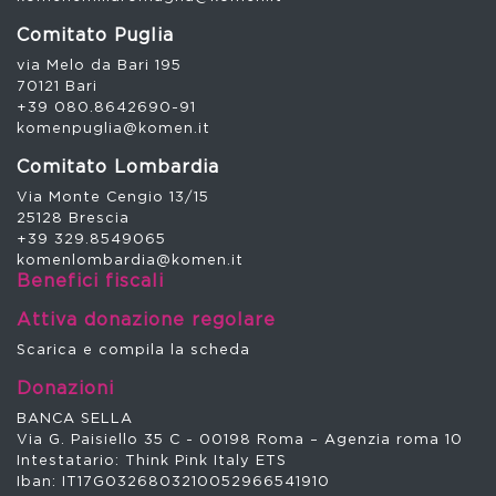
Comitato Puglia
via Melo da Bari 195
70121 Bari
+39 080.8642690-91
komenpuglia@komen.it
Comitato Lombardia
Via Monte Cengio 13/15
25128 Brescia
+39 329.8549065
komenlombardia@komen.it
Benefici fiscali
Attiva donazione regolare
Scarica e compila la scheda
Donazioni
BANCA SELLA
Via G. Paisiello 35 C - 00198 Roma – Agenzia roma 10
Intestatario: Think Pink Italy ETS
Iban: IT17G0326803210052966541910