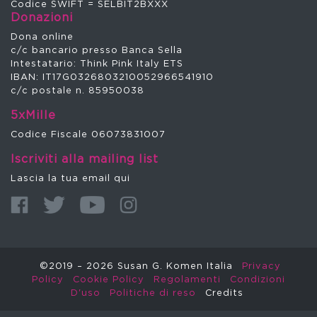
Codice SWIFT = SELBIT2BXXX
Donazioni
Dona online
c/c bancario presso Banca Sella
Intestatario: Think Pink Italy ETS
IBAN: IT17G0326803210052966541910
c/c postale n. 85950038
5xMille
Codice Fiscale 06073831007
Iscriviti alla mailing list
Lascia la tua email qui
©2019 – 2026 Susan G. Komen Italia
Privacy
Policy
Cookie Policy
Regolamenti
Condizioni
D'uso
Politiche di reso
Credits