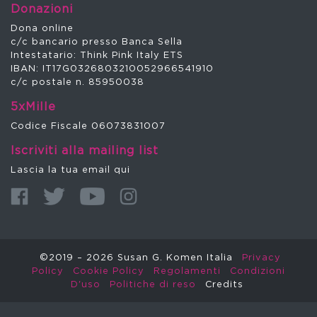
Donazioni
Dona online
c/c bancario presso Banca Sella
Intestatario: Think Pink Italy ETS
IBAN: IT17G0326803210052966541910
c/c postale n. 85950038
5xMille
Codice Fiscale 06073831007
Iscriviti alla mailing list
Lascia la tua email qui
©2019 – 2026 Susan G. Komen Italia
Privacy
Policy
Cookie Policy
Regolamenti
Condizioni
D'uso
Politiche di reso
Credits