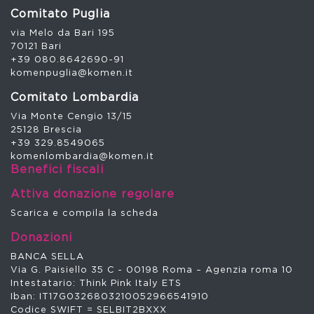
Comitato Puglia
via Melo da Bari 195
70121 Bari
+39 080.8642690-91
komenpuglia@komen.it
Comitato Lombardia
Via Monte Cengio 13/15
25128 Brescia
+39 329.8549065
komenlombardia@komen.it
Benefici fiscali
Attiva donazione regolare
Scarica e compila la scheda
Donazioni
BANCA SELLA
Via G. Paisiello 35 C - 00198 Roma – Agenzia roma 10
Intestatario: Think Pink Italy ETS
Iban: IT17G0326803210052966541910
Codice SWIFT = SELBIT2BXXX