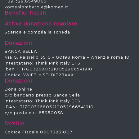
+39 329.8549065
komenlombardia@komen.it
Benefici fiscali
Attiva donazione regolare
Scarica e compila la scheda
Donazioni
BANCA SELLA
Via G. Paisiello 35 C - 00198 Roma – Agenzia roma 10
Intestatario: Think Pink Italy ETS
Iban: IT17G0326803210052966541910
Codice SWIFT = SELBIT2BXXX
Donazioni
Dona online
c/c bancario presso Banca Sella
Intestatario: Think Pink Italy ETS
IBAN: IT17G0326803210052966541910
c/c postale n. 85950038
5xMille
Codice Fiscale 06073831007