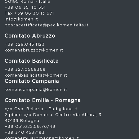
00195 Roma - Italia
+39 06 35 40 551
Fax +39 06 30 13 671
info@komen.it
postacertificata@pec.komenitalia.it
Comitato Abruzzo
+39 329.0454123
komenabruzzo@komen.it
Comitato Basilicata
+39 327.0569368
komenbasilicata@komen.it
Comitato Campania
komencampania@komen.it
Comitato Emilia - Romagna
c/o Osp. Bellaria - Padiglione H
2 piano c/o Donne al Centro Via Altura, 3
40139 Bologna
+39 051.622.59.76/49
+39 340.4537183
komenemiliaromagna@komen.it