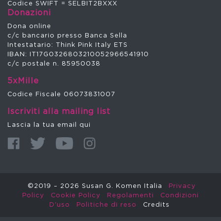
Codice SWIFT = SELBIT2BXXX
Donazioni
Dona online
c/c bancario presso Banca Sella
Intestatario: Think Pink Italy ETS
IBAN: IT17G0326803210052966541910
c/c postale n. 85950038
5xMille
Codice Fiscale 06073831007
Iscriviti alla mailing list
Lascia la tua email qui
©2019 – 2026 Susan G. Komen Italia
Privacy
Policy
Cookie Policy
Regolamenti
Condizioni
D'uso
Politiche di reso
Credits