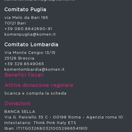
Comitato Puglia
via Melo da Bari 195
70121 Bari
+39 080.8642690-91
komenpuglia@komen.it
Comitato Lombardia
Via Monte Cengio 13/15
25128 Brescia
+39 329.8549065
komenlombardia@komen.it
Benefici fiscali
Attiva donazione regolare
Scarica e compila la scheda
Donazioni
BANCA SELLA
Via G. Paisiello 35 C - 00198 Roma – Agenzia roma 10
Intestatario: Think Pink Italy ETS
Iban: IT17G0326803210052966541910