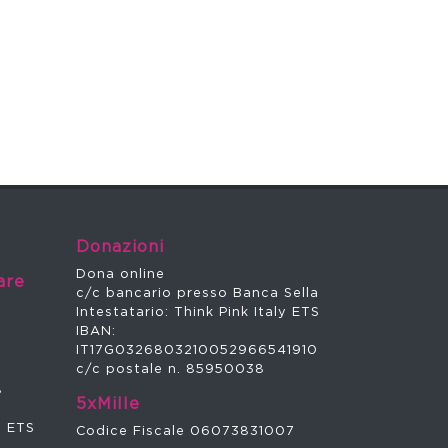
Donazioni
Dona online
are
c/c bancario presso Banca Sella
a
Intestatario: Think Pink Italy ETS
IBAN:
IT17G0326803210052966541910
c/c postale n. 85950038
8
5xMille
y ETS
Codice Fiscale 06073831007