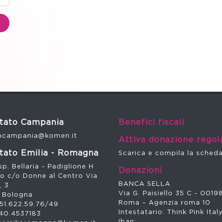
tato Campania
Benefici fiscali
campania@komen.it
Attiva donazione regol
tato Emilia - Romagna
Scarica e compila la sched
p. Bellaria - Padiglione H
Donazioni
no c/o Donne al Centro Via
BANCA SELLA
, 3
Via G. Paisiello 35 C - 0019
 Bologna
Roma – Agenzia roma 10
51.622.59.76/49
Intestatario: Think Pink Ital
40.4537183
Iban: