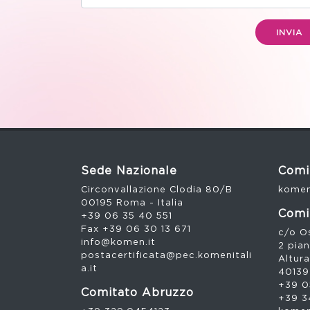
INVIA
Sede Nazionale
Comi
Circonvallazione Clodia 80/B
komen
00195 Roma - Italia
Comi
+39 06 35 40 551
Fax +39 06 30 13 671
c/o Os
info@komen.it
2 pia
postacertificata@pec.komenitali
Altura
a.it
40139
+39 0
Comitato Abruzzo
+39 3