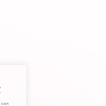
b
0
 con