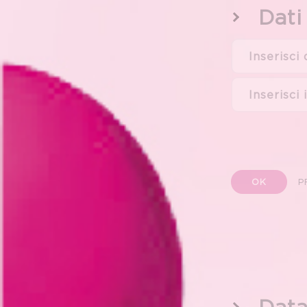
Dati
OK
P