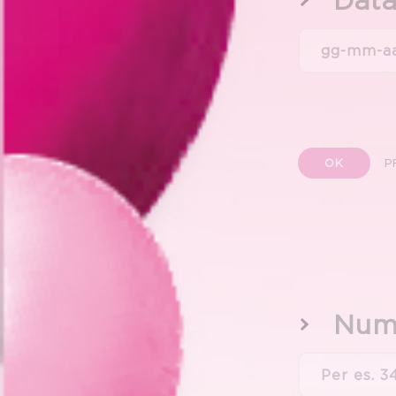
Data
OK
P
Nume