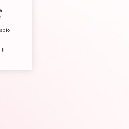
a
a
 solo
il