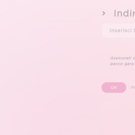
Indi
Assicurati d
pacco gara
OK
P