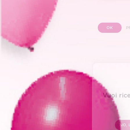
OK
P
Vuoi rice
NO, 