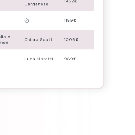
1452€
Garganese
1189€
lia e
Chiara Scotti
1006€
omen
Luca Moretti
989€