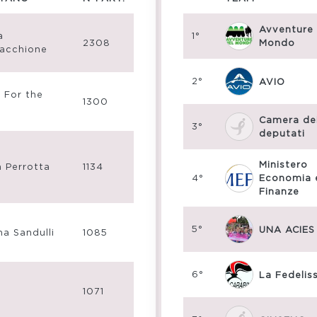
Avventure 
a
1°
2308
Mondo
acchione
2°
AVIO
 For the
1300
Camera de
3°
deputati
Ministero
a Perrotta
1134
4°
Economia 
Finanze
5°
UNA ACIES
na Sandulli
1085
6°
La Fedelis
1071