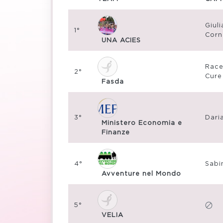
Giuli
1°
Corn
UNA ACIES
Race
2°
Cure
Fasda
3°
Dari
Ministero Economia e
Finanze
4°
Sabi
Avventure nel Mondo
5°
VELIA