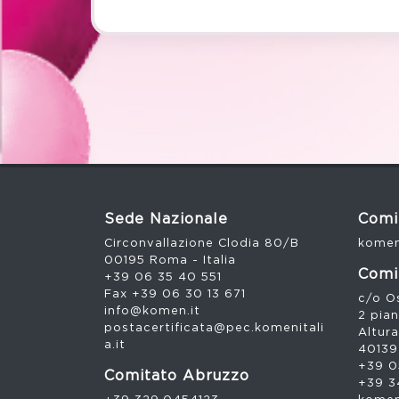
Sede Nazionale
Comi
Circonvallazione Clodia 80/B
komen
00195 Roma - Italia
Comi
+39 06 35 40 551
Fax +39 06 30 13 671
c/o Os
info@komen.it
2 pia
postacertificata@pec.komenitali
Altura
a.it
40139
+39 0
Comitato Abruzzo
+39 3