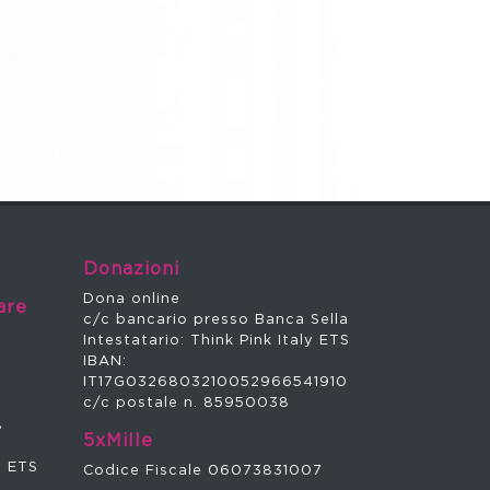
Donazioni
Dona online
are
c/c bancario presso Banca Sella
a
Intestatario: Think Pink Italy ETS
IBAN:
IT17G0326803210052966541910
c/c postale n. 85950038
8
5xMille
y ETS
Codice Fiscale 06073831007