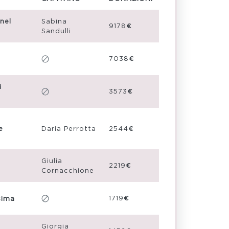
nel
Sabina
9178€
Sandulli
7038€
i
3573€
e
Daria Perrotta
2544€
Giulia
2219€
Cornacchione
1719€
sima
Giorgia