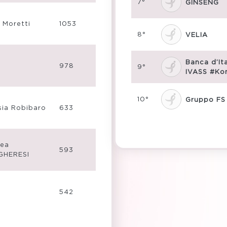
7°
GINSENG
 Moretti
1053
8°
VELIA
Banca d’Ita
978
9°
IVASS #K
10°
Gruppo FS
sia Robibaro
633
ea
593
GHERESI
542