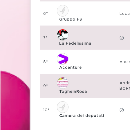
6°
Luca
Gruppo FS
7°
La Fedelissima
8°
Ales
Accenture
Andr
9°
BOR
TogheinRosa
10°
Camera dei deputati