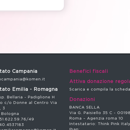
tato Campania
Benefici fiscali
campania@komen.it
Attiva donazione regol
tato Emilia - Romagna
Scarica e compila la sched
p. Bellaria - Padiglione H
Donazioni
no c/o Donne al Centro Via
BANCA SELLA
, 3
Via G. Paisiello 35 C - 0019
 Bologna
Roma – Agenzia roma 10
51.622.59.76/49
Intestatario: Think Pink Ital
40.4537183
Iban: