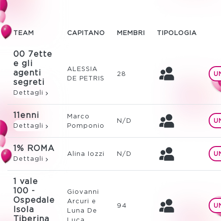
TEAM
CAPITANO
MEMBRI
TIPOLOGIA
00 7ette
e gli
ALESSIA
agenti
28
U
DE PETRIS
segreti
Dettagli
11enni
Marco
N/D
U
Dettagli
Pomponio
1% ROMA
Alina Iozzi
N/D
U
Dettagli
1 vale
100 -
Giovanni
Ospedale
Arcuri e
94
U
Isola
Luna De
Tiberina
Luca