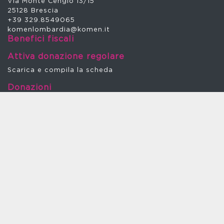
Via Monte Cengio 13/15
25128 Brescia
+39 329.8549065
komenlombardia@komen.it
Benefici fiscali
Attiva donazione regolare
Scarica e compila la scheda
Donazioni
BANCA SELLA
Via G. Paisiello 35 C - 00198 Roma – Agenzia roma 10
Intestatario: Think Pink Italy ETS
Iban: IT17G0326803210052966541910
Codice SWIFT = SELBIT2BXXX
Donazioni
Dona online
c/c bancario presso Banca Sella
Intestatario: Think Pink Italy ETS
IBAN: IT17G0326803210052966541910
c/c postale n. 85950038
5xMille