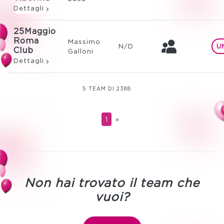
Dettagli
25Maggio
Roma
Massimo
N/D
U
Club
Galloni
Dettagli
5 TEAM DI 2388
1
»
Non hai trovato il team che
vuoi?