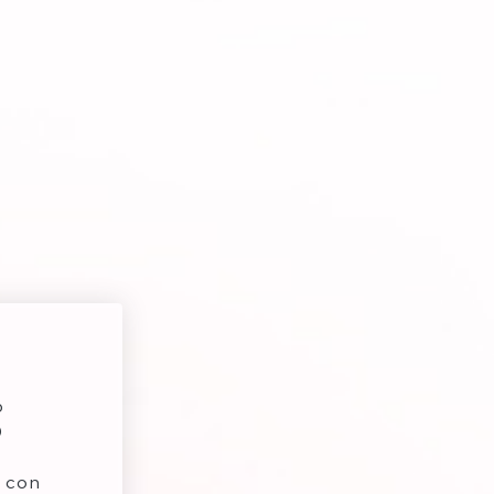
b
0
 con