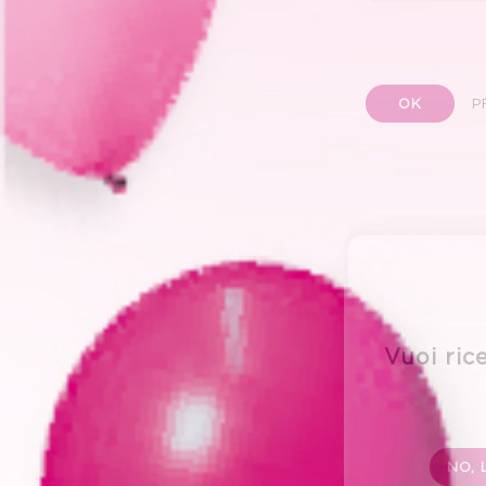
OK
P
Vuoi rice
NO, 