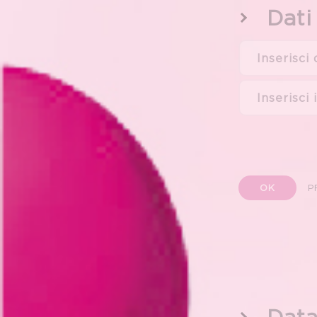
Dati
OK
P