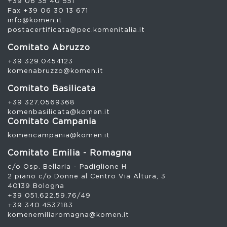
+39 06 35 40 551
Fax +39 06 30 13 671
info@komen.it
postacertificata@pec.komenitalia.it
Comitato Abruzzo
+39 329.0454123
komenabruzzo@komen.it
Comitato Basilicata
+39 327.0569368
komenbasilicata@komen.it
Comitato Campania
komencampania@komen.it
Comitato Emilia - Romagna
c/o Osp. Bellaria - Padiglione H
2 piano c/o Donne al Centro Via Altura, 3
40139 Bologna
+39 051.622.59.76/49
+39 340.4537183
komenemiliaromagna@komen.it