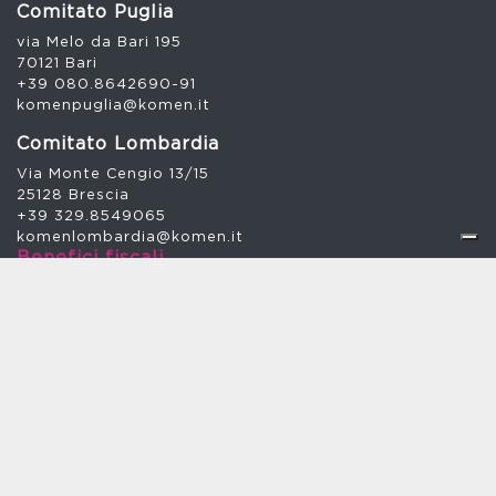
Comitato Puglia
via Melo da Bari 195
70121 Bari
+39 080.8642690-91
komenpuglia@komen.it
Comitato Lombardia
Via Monte Cengio 13/15
25128 Brescia
+39 329.8549065
komenlombardia@komen.it
Benefici fiscali
Attiva donazione regolare
Scarica e compila la scheda
Donazioni
BANCA SELLA
Via G. Paisiello 35 C - 00198 Roma – Agenzia roma 10
Intestatario: Think Pink Italy ETS
Iban: IT17G0326803210052966541910
Codice SWIFT = SELBIT2BXXX