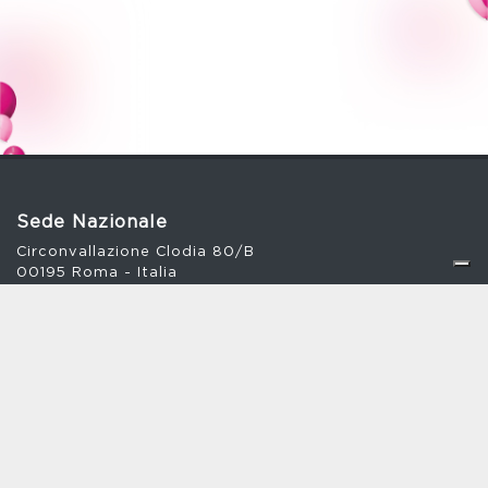
Sede Nazionale
Circonvallazione Clodia 80/B
00195 Roma - Italia
+39 06 35 40 551
Fax +39 06 30 13 671
info@komen.it
postacertificata@pec.komenitalia.it
Comitato Abruzzo
+39 329.0454123
komenabruzzo@komen.it
Comitato Basilicata