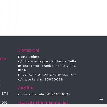
Donazioni
Dona online
are
c/c bancario presso Banca Sella
a
Intestatario: Think Pink Italy ETS
IBAN:
IT17G0326803210052966541910
c/c postale n. 85950038
8
5xMille
y ETS
Codice Fiscale 06073831007
Iscriviti alla mailing list
1910