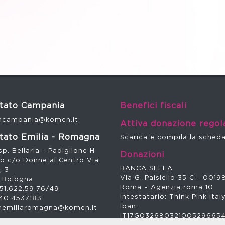
tato Campania
Benefici fiscali
campania@komen.it
Attiva donazione regol
tato Emilia - Romagna
Scarica e compila la sched
p. Bellaria - Padiglione H
Donazioni
no c/o Donne al Centro Via
BANCA SELLA
, 3
Via G. Paisiello 35 C - 0019
 Bologna
Roma – Agenzia roma 10
51.622.59.76/49
Intestatario: Think Pink Ital
40.4537183
Iban:
emiliaromagna@komen.it
IT17G032680321005296654