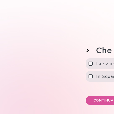
Che 
Iscrizi
In Squa
CONTINUA