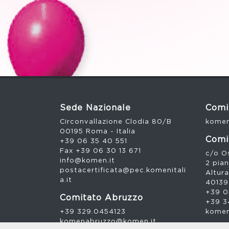
Sede Nazionale
Comi
Circonvallazione Clodia 80/B
komen
00195 Roma - Italia
Comi
+39 06 35 40 551
Fax +39 06 30 13 671
c/o Os
info@komen.it
2 pia
postacertificata@pec.komenitali
Altura
a.it
40139
+39 0
Comitato Abruzzo
+39 3
+39 329.0454123
komen
komenabruzzo@komen.it