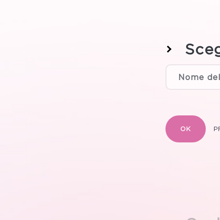
Sceg
OK
P