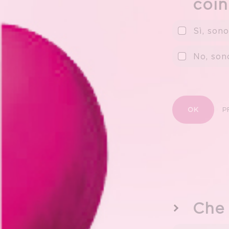
coi
Sì, son
No, son
OK
P
Che 