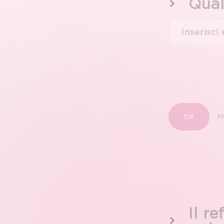
Qual
OK
P
Il r