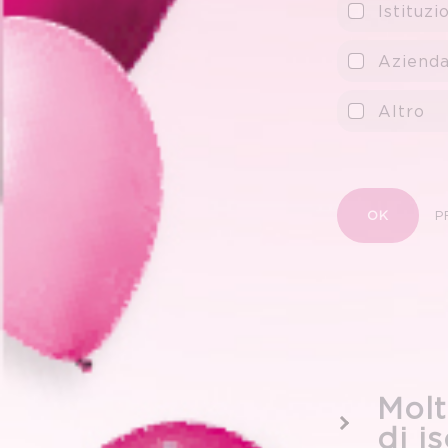
Istituz
Azienda
Altro
OK
P
Molt
di is