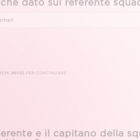
che dato sul referente squa
REMI
INVIO
PER CONTINUARE
eferente e il capitano della s