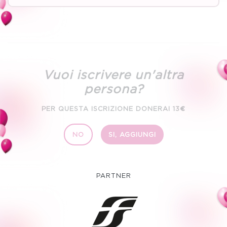
Vuoi iscrivere un'altra
persona?
PER QUESTA ISCRIZIONE DONERAI
13€
NO
SI, AGGIUNGI
PARTNER